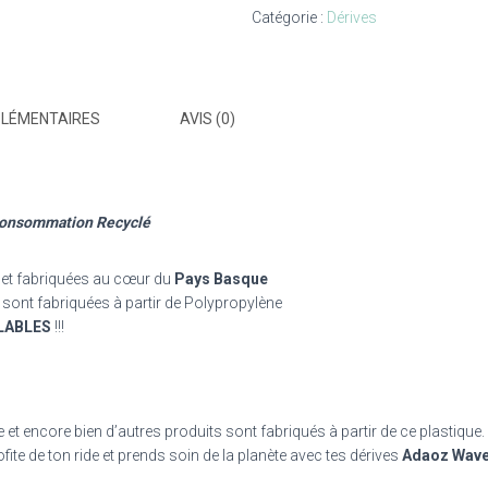
avec
Catégorie :
Dérives
FCS
en
Plastique
Recyclé
PLÉMENTAIRES
AVIS (0)
 Consommation Recyclé
et fabriquées au cœur du
Pays Basque
 sont fabriquées à partir de Polypropylène
LABLES
!!!
re et encore bien d’autres produits sont fabriqués à partir de ce plastique
ofite de ton ride et prends soin de la planète avec tes dérives
Adaoz Wav