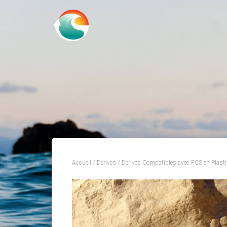
Accueil
/
Dérives
/ Dérives Compatibles avec FCS en Plasti