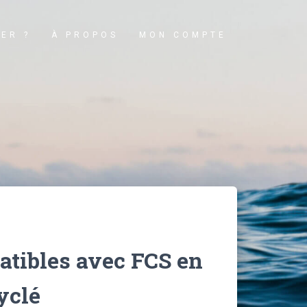
ER ?
À PROPOS
MON COMPTE
tibles avec FCS en
yclé