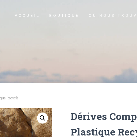
ACCUEIL
BOUTIQUE
OÙ NOUS TROUV
que Recyclé
Dérives Compa
Plastique Rec