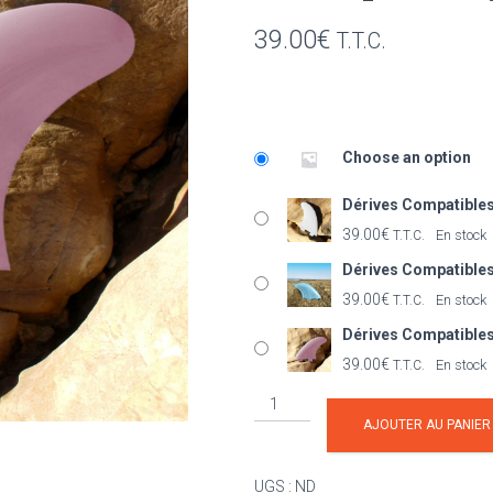
39.00
€
T.T.C.
Choose an option
Dérives Compatibles
39.00
€
En stock
T.T.C.
Dérives Compatibles
39.00
€
En stock
T.T.C.
Dérives Compatibles
39.00
€
En stock
T.T.C.
quantité
de
AJOUTER AU PANIER
Dérives
Compatibles
UGS :
ND